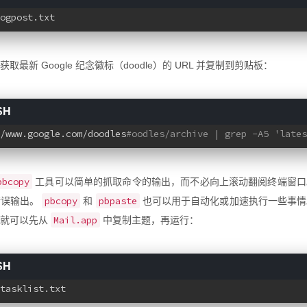
ogpost.txt
最新 Google 纪念徽标（doodle）的 URL 并复制到剪贴板：
/www.google.com/doodles
#oodles/archive | grep -A5 'lates
pbcopy
工具可以简单的抓取命令的输出，而不必向上滚动翻阅终端窗口
pbcopy
pbpaste
错误输出。
和
也可以用于自动化或加速执行一些事情
Mail.app
，就可以先从
中复制主题，再运行：
tasklist.txt