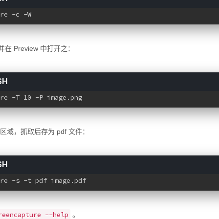
re -c -W
在 Preview 中打开之：
re -T 10 -P image.png
域，抓取后存为 pdf 文件：
re -s -t pdf image.pdf
reencapture --help
。