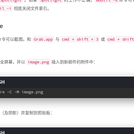
Spotlight
Spotlight
mdutil -E
。如果
的工作不正确，
命令可
il -i
彻底关闭文件索引。
e
Grab.app
cmd + shift + 3
cmd + shif
命令可以截图。和
与
或
image.png
的全屏幕，并以
插入到新邮件的附件中：
re -C -M image.png
（及阴影）并复制到剪贴板：