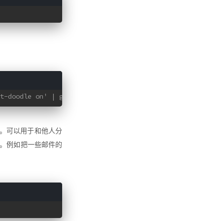
t-doodle on' | grep 'img src' | sed s/.*'<img src="\/\/'
。可以用于和他人分
。例如把一些邮件的