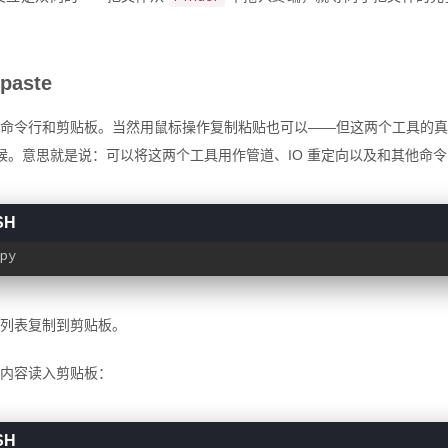
paste
命令行和剪贴板。当然用鼠标操作复制粘贴也可以——但这两个工具的真
具的时候。意思就是说：可以将这两个工具用作管道、IO 重定向以及和其他命
py
列表复制到剪贴板。
内容读入剪贴板：