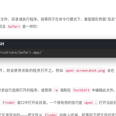
文件、目录或执行程序。就等同于在命令行模式下，重复图形界面“双击
Safari
双击
是一样的：
ications/Safari.app/`
open screenshot.png
件，则会使用关联的程序打开之。例如
会在
-e
TextEdit
要求自行选择打开的程序，或使用
强制在
中编辑此文件
Finder
open .
在
窗口中打开此目录。一个很有用的技巧是
打开当前
Finder
交互是双向的——把文件从
中拖入终端，就等同于把文件的完