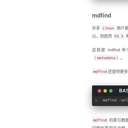
mdfind
Linux
许多
用户
OS X
以，但既然
这就是 mdfind
metadata
（
）。
mdfind
还提供更多
1
mdfind -onl
mdfind
的索引数