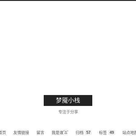
梦魇小栈
专注于分享
首页
友情链接
留言
我是谁˚∆˚
归档
57
标签
49
站点地