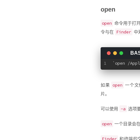
open
open
命令用于打开
Finder
令与在
中
1
`open /Appl
open
如果
一个文
片。
-a
可以使用
选项
open
一个目录会
Finder
和终端的