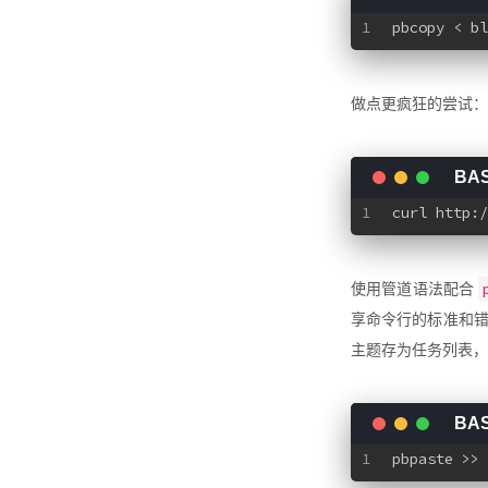
1
pbcopy < bl
做点更疯狂的尝试：获取
1
curl http:/
使用管道语法配合
享命令行的标准和
主题存为任务列表
1
pbpaste >> 