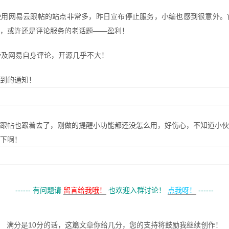
用网易云跟帖的站点非常多，昨日宣布停止服务，小编也感到很意外。官
，或许还是评论服务的老话题——盈利！
称涉及网易自身评论，开源几乎不大！
到的通知！
跟帖也跟着去了，刚做的提醒小功能都还没怎么用，好伤心，不知道小伙
下啊！
------ 有问题请
留言给我哦！
也欢迎入群讨论！
点我呀！
------
满分是10分的话，这篇文章你给几分，您的支持将鼓励我继续创作！