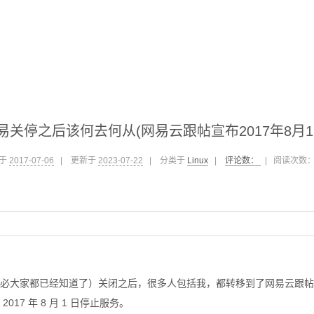
易关停之后该何去何从(网易云跟帖宣布2017年8月1
于
2017-07-06
|
更新于
2023-07-22
|
分类于
Linux
|
评论数：
|
阅读次数
必大家都已经知道了）关闭之后，很多人包括我，都转移到了网易云跟帖
017 年 8 月 1 日停止服务。