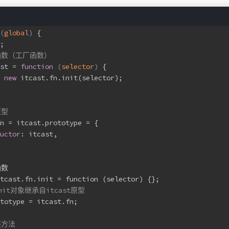
(
global
) 
{
;
函数（工厂函数）
st = 
function
 (
selector
) 
{
new
 itcast.fn.init(selector);
原型
n = itcast.prototype = {
uctor
: itcast,
函数
tcast.fn.init = function (selector) {};
nit对象继承自itcast原型
totype = itcast.fn;
展方法