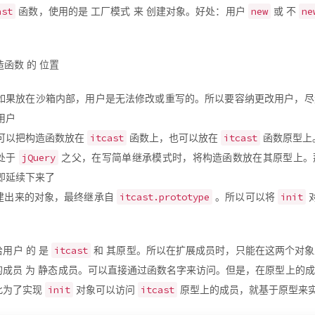
ast
new
ne
函数，使用的是 工厂模式 来 创建对象。好处：用户
或 不
函数 的 位置
如果放在沙箱内部，用户是无法修改或重写的。所以要容纳更改用户，尽
用户
itcast
itcast
可以把构造函数放在
函数上，也可以放在
函数原型上
jQuery
处于
之父，在写简单继承模式时，将构造函数放在其原型上。
即延续下来了
itcast.prototype
init
建出来的对象，最终继承自
。所以可以将
itcast
用户 的 是
和 其原型。所以在扩展成员时，只能在这两个对
的成员 为 静态成员。可以直接通过函数名字来访问。但是，在原型上的
init
itcast
此为了实现
对象可以访问
原型上的成员，就基于原型来