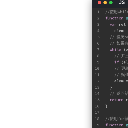
1
//使用whi
2
function
g
3
var
 ret 
4
    elem =
5
// 遍历p
6
// 如果
7
while
 (e
8
// 
9
if
 (el
10
// 更
11
// 
12
    elem =
13
  }
14
// 返回
15
return
 r
16
}
17
18
//使用for
19
function
g