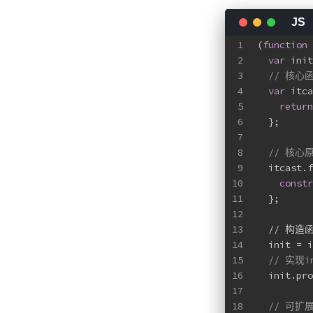
1
(
function
 
2
var
 init
3
// 核心
4
var
 itca
5
return
6
  };
7
8
// 核心
9
  itcast.f
10
constr
11
  };
12
13
  // 构造
14
  init = i
15
// 实现i
16
  init.pro
17
18
// 可扩