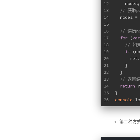
12
    nodes;
13
// 获取p
14
  nodes = 
15
16
// 遍历n
17
for
 (
var
18
// 
19
if
 (no
20
      ret.
21
    }
22
  }
23
// 返回
24
return
 r
25
}
26
console
.lo
第二种方