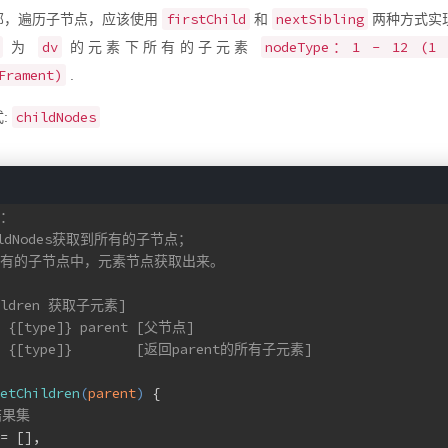
firstChild
nextSibling
部，遍历子节点，应该使用
和
两种方式实
dv
nodeType：1 - 12 (1
为
的元素下所有的子元素
Frament)
.
childNodes
:
路：
ildNodes获取到所有的子节点；
所有的子节点中，元素节点获取出来。
hildren 获取子元素]
 
{[type]}
parent [父节点]
 
{[type]}
[返回parent的所有子元素]
etChildren
(
parent
) 
{
结果集
= [],