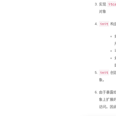
itc
实现
对象
init
构造
init
创
象。
由于暴露给
象上扩展
访问。因