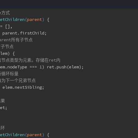
le方式
etChildren
(
parent
) 
{
= [],
 parent.firstChild;
arent所有子节点
有子节点
lem) {
并且节点类型为元素。存储在ret内
em.nodeType === 
1
) ret.push(elem);
新循环标量
赋值为下一个兄弟节点
 elem.nextSibling;
结果
et;
循环
etChildren
(
parent
) 
{