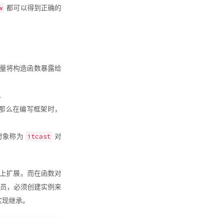
w
都可以得到正确的
量将构造函数暴露给
。
那么在编写框架时，
itcast
对象称为
对
象上扩展。而在函数对
成员，必须创建实例来
实现继承。