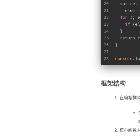
20
var
 ret 
21
    elem =
22
for
 (; e
23
if
 (el
24
  }
25
return
 r
26
}
27
28
console
.lo
框架结构
在编写框
核心函数