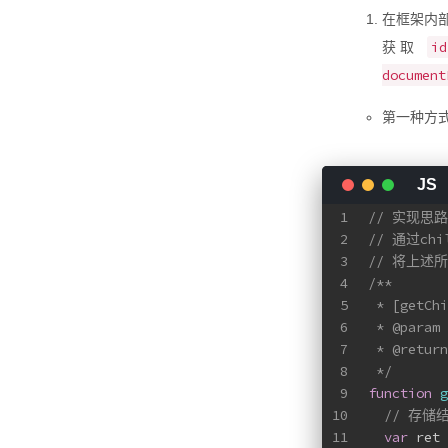
在框架内
id
获取
document
第一种方式
1
// 实现思
2
// 通过ch
3
// 将上述
4
/**
5
 * [getC
6
 * 
@param 
7
 * 
@return
8
 */
9
function
g
10
// 存储
11
var
 ret 