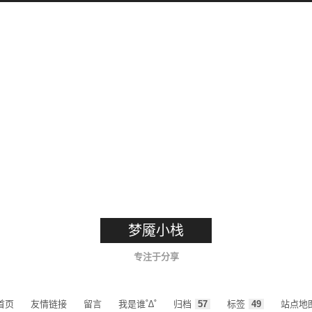
梦魇小栈
专注于分享
首页
友情链接
留言
我是谁˚∆˚
归档
57
标签
49
站点地