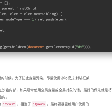
= [],
 parent.firstChild;
lem; elem = elem.nextSibling) {
em.nodeType === 
1
) ret.push(elem);
et;
g(getChildren(
document
.getElementById(
"dv"
)));
架的时候，为了防止变量污染，尽量使用沙箱模式 封装框架
在沙箱内部，如果经常使用全局变量或全局对象的话，最好的做法就是将
箱内。
itcast
jQuery
为
，相当于
。最终要暴露给用户使用的