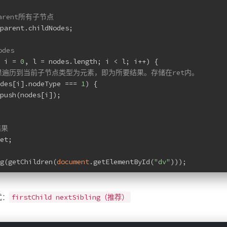
arent所有子节点
parent.childNodes;
odes
 i = 
0
, l = nodes.length; i < l; i++) {
如果遍历到当前子节点类型为元素，即为所要结果。存储在ret内。
des[i].nodeType === 
1
) {
push(nodes[i]);
结果
et;
g(getChildren(
document
.getElementById(
"dv"
)));
firstChild nextSibling（推荐）
式：