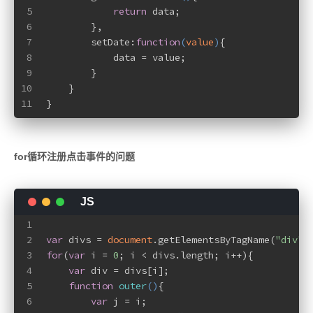
5
return
 data;
6
        },
7
        setDate:
function
(
value
)
{
8
            data = value;
9
        }
10
    }
11
}
for循环注册点击事件的问题
1
2
var
 divs = 
document
.getElementsByTagName(
"div"
)
3
for
(
var
 i = 
0
; i < divs.length; i++){
4
var
 div = divs[i];
5
function
outer
(
)
{
6
var
 j = i;