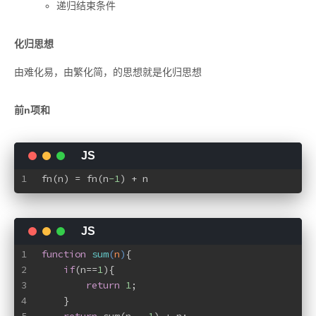
递归结束条件
化归思想
由难化易，由繁化简，的思想就是化归思想
前n项和
1
fn(n) = fn(n
-1
) + n
1
function
sum
(
n
)
{
2
if
(n==
1
){
3
return
1
;
4
    }