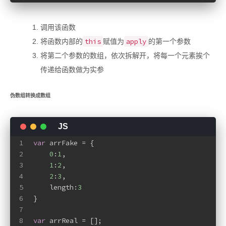
调用该函数
this
apply
将函数内部的
赋值为
的第一个参数
将第二个参数的数组，依次拆解开，将每一个元素挨个
传递给函数做为实参
伪数组转换成数组
1
var
 arrFake = {
2
0
:
1
,
3
1
:
2
,
4
2
:
3
,
5
    length:
3
6
}
7
8
var
 arrReal = [];