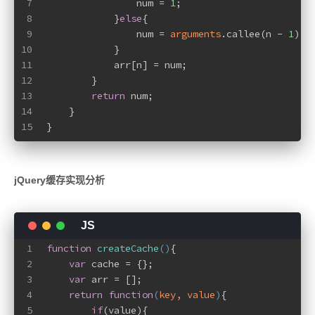
7
                num = 
1
;
8
            }
else
{
9
                num = 
arguments
.callee(n - 
1
) +
10
            }
11
            arr[n] = num;
12
        }
13
return
 num;
14
    }
15
}
jQuery缓存实现分析
1
function
createCache
(
)
{
2
var
 cache = {};
3
var
 arr = [];
4
return
function
(
key, value
)
{
5
if
(value){