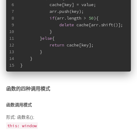
6
            cache[key] = value;
7
            arr.push(key);
8
if
(arr.length > 
50
){
9
delete
 cache[arr.shift()];
10
            }
11
        }
else
{
12
return
 cache[key];
13
        }
14
    }
15
}
函数的四种调用模式
函数调用模式
形式: 函数名();
this: window