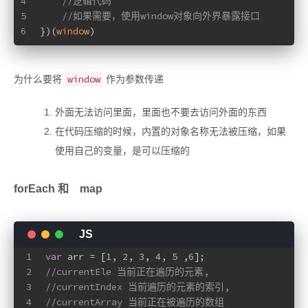
4
//逻辑代码
5
//如果需要，使用window对象向外界暴露接口
6
})(
window
)
window
为什么要将
作为参数传递
外面无法访问里面，里面也不要去访问外面的东西
在代码压缩的时候，内置的对象名称无法被压缩，如果
使用自己的变量，是可以压缩的
forEach 和 map
1
var
 arr = [
1
, 
2
, 
3
, 
4
, 
5
 ,
6
];
2
//currentEle 当前正在遍历的元素,
3
//currentIndex 当前遍历的元素的索引,
4
//currentArray 当前正在被遍历的数组