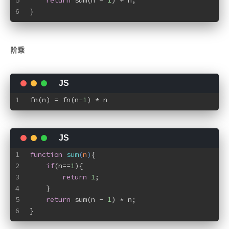
5
return
 sum(n - 
1
) + n;
6
}
阶乘
1
fn(n) = fn(n
-1
) * n
1
function
sum
(
n
)
{
2
if
(n==
1
){
3
return
1
;
4
    }
5
return
 sum(n - 
1
) * n;
6
}