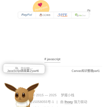
ihoey.com
PayPal
QQ
支付宝
微信支付
# javascript
嗨，你好啊~~
JavaScript高级篇之part6
Canvas知识整理part1
© 2015 —
2025
梦魇小栈
京ICP备15058055号-1
|
由
Ihoey
强力驱动