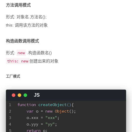
方法调用模式
形式: 对象名.方法名();
this: 调用该方法的对象
构造函数调用模式
new
形式:
.构造函数名()
this: new
创建出来的对象
工厂模式
1
function
createObject
(
)
{
2
var
 o = 
new
Object
();
3
    o.xxx = 
"xxx"
;
4
    o.yyy = 
"yy"
;
5
return
 o;