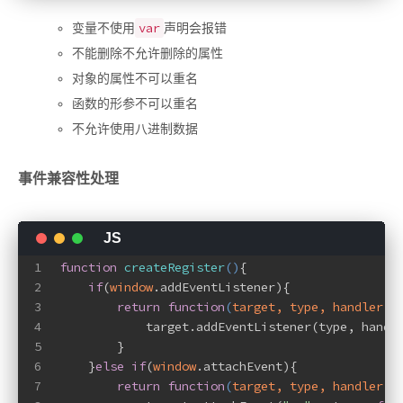
var
变量不使用
声明会报错
不能删除不允许删除的属性
对象的属性不可以重名
函数的形参不可以重名
不允许使用八进制数据
事件兼容性处理
1
function
createRegister
(
)
{
2
if
(
window
.addEventListener){
3
return
function
(
target, type, handler
)
{
4
            target.addEventListener(type, handl
5
        }
6
    }
else
if
(
window
.attachEvent){
7
return
function
(
target, type, handler
)
{