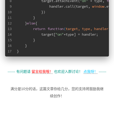
8
            target.attachEvent(
"on"
 + type, 
fun
9
                handler.call(target, 
window
.eve
10
            })
11
        }
12
    }
else
{
13
return
function
(
target, type, handler
)
{
14
            target[
"on"
+type] = handler;
15
        }
16
    }
17
}
------ 有问题请
留言给我哦！
也欢迎入群讨论！
点我呀！
------
满分是10分的话，这篇文章你给几分，您的支持将鼓励我继
续创作！