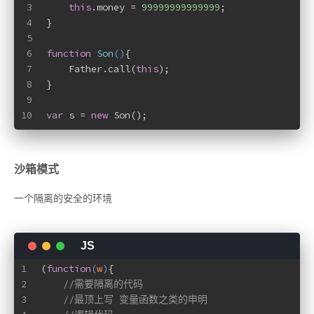
3
this
.money = 
99999999999999
;
4
}
5
6
function
Son
(
)
{
7
    Father.call(
this
);
8
}
9
10
var
 s = 
new
 Son();
沙箱模式
一个隔离的安全的环境
1
(
function
(
w
)
{
2
//需要隔离的代码
3
//最顶上写 变量函数之类的申明