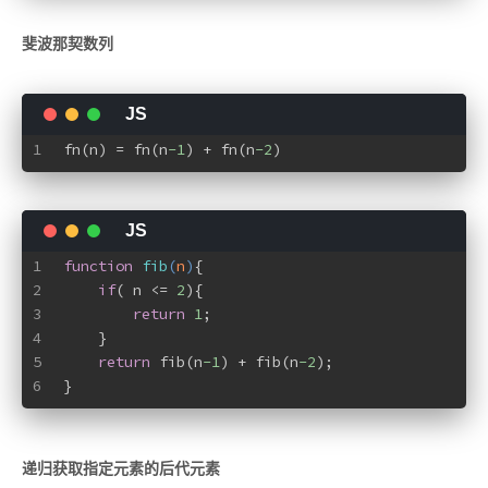
斐波那契数列
1
fn(n) = fn(n
-1
) + fn(n
-2
)
1
function
fib
(
n
)
{
2
if
( n <= 
2
){
3
return
1
;
4
    }
5
return
 fib(n
-1
) + fib(n
-2
);
6
}
递归获取指定元素的后代元素