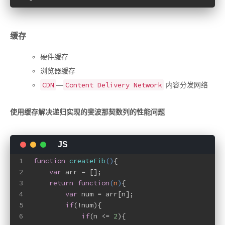
缓存
硬件缓存
浏览器缓存
CDN
Content Delivery Network
—
内容分发网络
使用缓存解决递归实现的斐波那契数列的性能问题
1
function
createFib
(
)
{
2
var
 arr = [];
3
return
function
(
n
)
{
4
var
 num = arr[n];
5
if
(!num){
6
if
(n <= 
2
){