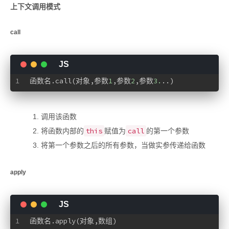
上下文调用模式
call
1
函数名.call(对象,参数
1
,参数
2
,参数
3.
..)
调用该函数
this
call
将函数内部的
赋值为
的第一个参数
将第一个参数之后的所有参数，当做实参传递给函数
apply
1
函数名.apply(对象,数组)