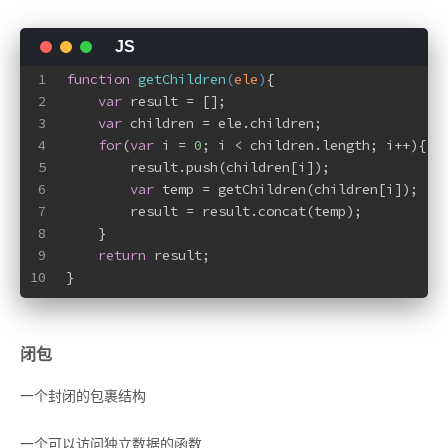
1
function
getChildren
(
ele
)
{
2
var
 result = [];
3
var
 children = ele.children;
4
for
(
var
 i = 
0
; i < children.length; i++){
5
        result.push(children[i]);
6
var
 temp = getChildren(children[i]);
7
        result = result.concat(temp);
8
    }
9
return
 result;
10
}
闭包
一个封闭的包裹结构
一个可以访问独立数据的函数