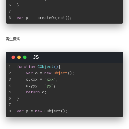
6
}
7
8
var
 p  = createObject();
寄生模式
1
function
CObject
(
)
{
2
var
 o = 
new
Object
();
3
    o.xxx = 
"xxx"
;
4
    o.yyy = 
"yy"
;
5
return
 o;
6
}
7
8
var
 p = 
new
 CObject();