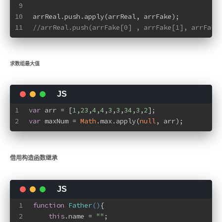
9
10
arrReal.push.apply(arrReal, arrFake);
11
//arrReal.push(arrFake[0] , arrFake[1], arr
求数组最大值
1
var
 arr = [
1
,
23
,
4
,
4
,
3
,
3
,
34
,
3
,
2
];
2
var
 maxNum = 
Math
.max.apply(
null
, arr);
借用构造函数继承
1
function
Father
(
)
{
2
this
.name = 
""
;