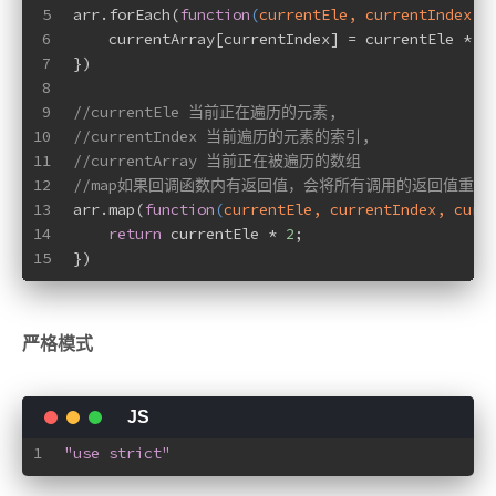
5
arr.forEach(
function
(
currentEle, currentIndex, 
6
    currentArray[currentIndex] = currentEle * 
2
7
})
8
9
//currentEle 当前正在遍历的元素,
10
//currentIndex 当前遍历的元素的索引,
11
//currentArray 当前正在被遍历的数组
12
//map如果回调函数内有返回值，会将所有调用的返回值重新
13
arr.map(
function
(
currentEle, currentIndex, curr
14
return
 currentEle * 
2
;
15
})
严格模式
1
"use strict"